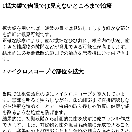
1
拡大鏡で肉眼では見えないところまで治療
拡大鏡を用いれば、通常の目では見逃してしまう細かな部分
も詳細に観察可能です。
正確な診察により、歯の微細なひび割れ、根管内の状況、歯
ぐきと補綴物の隙間などが発見できる可能性が高まります。
結果的に必要最低限の範囲での治療を患者様にご提供できま
す。
2
マイクロスコープで部位を拡大
当院では根管治療の際にマイクロスコープを導入していま
す。患部を明るく照らしながら、歯の細部まで直接確認しな
がら治療を進めることで、虫歯の取り残しや過度に健康な歯
を削るような処置を防げます。
結果的に、初期段階から計画的に歯を残す治療プランを作成
できます。また、補綴物と歯の境目も綺麗に形成できること
から、審美面および機能面ともに治療の精度を高められるの