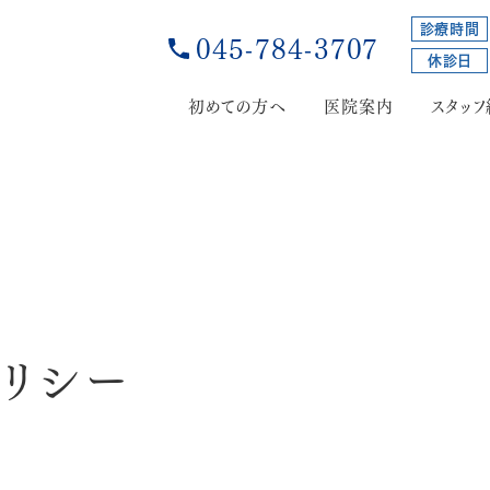
診療時間
045-784-3707
休診日
初めての方へ
医院案内
スタッ
保存治療
虫歯・歯周病治療
予防歯科
ポリシー
小児歯科
親知らずの抜歯
入れ歯（義歯）